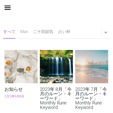
Home
鑑定料金
すべて
Mari
二十四節気
占い梓
月間無料占い
お客様の声
検索
お知らせ
2023年 8月「今
2023年 7月「今
月のルーン・キ
月のルーン・キ
2023年9月8日
ーワード」
ーワード」
Monthly Rune
Monthly Rune
Keyword
Keyword