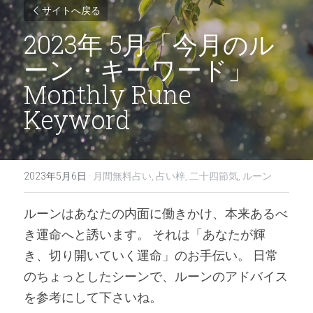
サイトへ戻る
2023年 5月「今月のル
ーン・キーワード」
Monthly Rune 
Keyword
2023年5月6日
·
月間無料占い,
占い梓,
二十四節気,
ルーン
ルーンはあなたの内面に働きかけ、本来あるべ
き運命へと誘います。 それは「あなたが輝
き、切り開いていく運命」のお手伝い。 日常
のちょっとしたシーンで、ルーンのアドバイス
を参考にして下さいね。