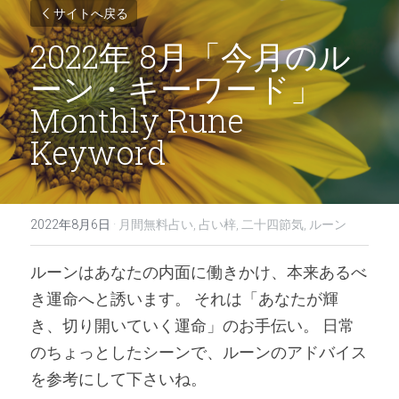
サイトへ戻る
2022年 8月「今月のル
ーン・キーワード」
Monthly Rune 
Keyword
2022年8月6日
·
月間無料占い,
占い梓,
二十四節気,
ルーン
ルーンはあなたの内面に働きかけ、本来あるべ
き運命へと誘います。 それは「あなたが輝
き、切り開いていく運命」のお手伝い。 日常
のちょっとしたシーンで、ルーンのアドバイス
を参考にして下さいね。