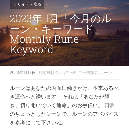
サイトへ戻る
2023年 1月「今月のル
ーン・キーワード」
Monthly Rune 
Keyword
2023年1月7日
·
月間無料占い,
占い梓,
二十四節気,
ルーン
ルーンはあなたの内面に働きかけ、本来あるべ
き運命へと誘います。 それは「あなたが輝
き、切り開いていく運命」のお手伝い。 日常
のちょっとしたシーンで、ルーンのアドバイス
を参考にして下さいね。