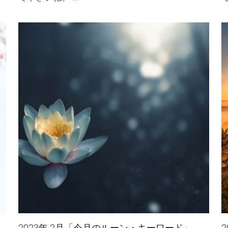
運命へと誘います。 それは「あなたが輝き、切
り開いていく運命」のお手伝い。 日常のちょっ
し
としたシーンで、ルーンのアドバイスを参考にし
て下さいね。 ...
て