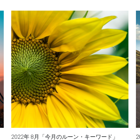
り開いていく運命」のお手伝い。 日常のちょっ
し
としたシーンで、ルーンのアドバイスを参考にし
て下さいね。 ...
て