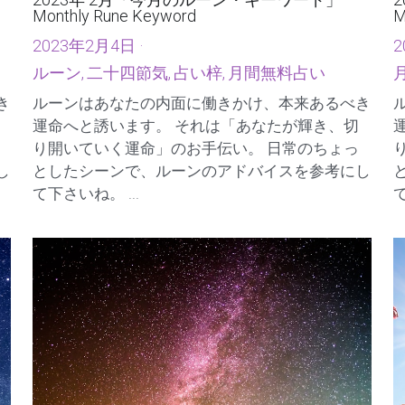
2023年 2月「今月のルーン・キーワード」
Monthly Rune Keyword
M
2023年2月4日
·
2
ルーン,
二十四節気,
占い梓,
月間無料占い
き
ルーンはあなたの内面に働きかけ、本来あるべき
運命へと誘います。 それは「あなたが輝き、切
り開いていく運命」のお手伝い。 日常のちょっ
し
としたシーンで、ルーンのアドバイスを参考にし
て下さいね。 ...
て