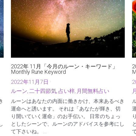
2022年 11月「今月のルーン・キーワード」
Monthly Rune Keyword
M
2022年11月7日
·
2
ルーン,
二十四節気,
占い梓,
月間無料占い
き
ルーンはあなたの内面に働きかけ、本来あるべき
運命へと誘います。 それは「あなたが輝き、切