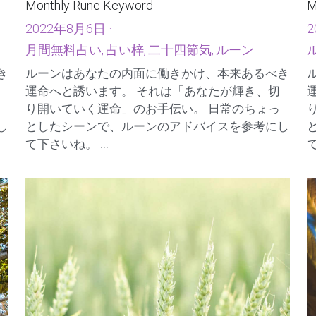
2022年 8月「今月のルーン・キーワード」
Monthly Rune Keyword
M
2022年8月6日
·
2
月間無料占い,
占い梓,
二十四節気,
ルーン
き
ルーンはあなたの内面に働きかけ、本来あるべき
運命へと誘います。 それは「あなたが輝き、切
り開いていく運命」のお手伝い。 日常のちょっ
し
としたシーンで、ルーンのアドバイスを参考にし
て下さいね。 ...
て