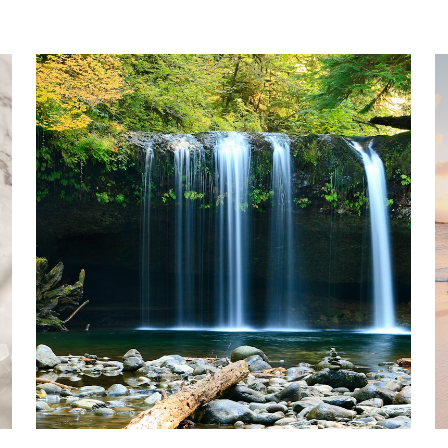
二十四節気
占い梓
新月・満月
ルーン
ひとりごと
占