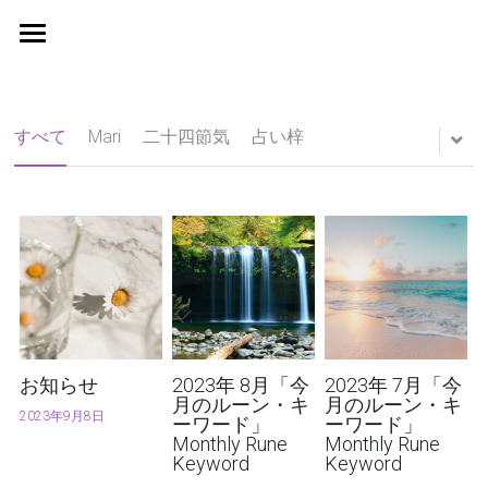
Home
鑑定料金
すべて
Mari
二十四節気
占い梓
月間無料占い
お客様の声
検索
お知らせ
2023年 8月「今
2023年 7月「今
月のルーン・キ
月のルーン・キ
2023年9月8日
ーワード」
ーワード」
Monthly Rune
Monthly Rune
Keyword
Keyword