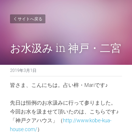
サイトへ戻る
お水汲み in 神戸・二宮
2019年3月1日
皆さま、こんにちは。占い梓・Mariです♪
先日は恒例のお水汲みに行って参りました。
今回お水を汲ませて頂いたのは、こちらです♪
「神戸クアハウス」（
http://www.kobe-kua-
house.com/
）