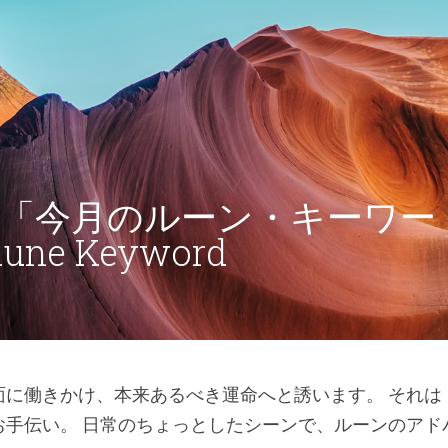
 8月「今月のルーン・キーワー
Rune Keyword
面に働きかけ、本来あるべき運命へと誘います。 それは
お手伝い。 日常のちょっとしたシーンで、ルーンのアド