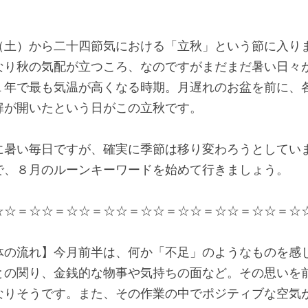
（土）から二十四節気における「立秋」という節に入り
なり秋の気配が立つころ、なのですがまだまだ暑い日々
１年で最も気温が高くなる時期。月遅れのお盆を前に、
扉が開いたという日がこの立秋です。
に暑い毎日ですが、確実に季節は移り変わろうとしてい
で、８月のルーンキーワードを始めて行きましょう。
☆☆＝☆☆＝☆☆＝☆☆＝☆☆＝☆☆＝☆☆＝☆☆＝☆
体の流れ】今月前半は、何か「不足」のようなものを感
との関り、金銭的な物事や気持ちの面など。その思いを
なりそうです。また、その作業の中でポジティブな空気