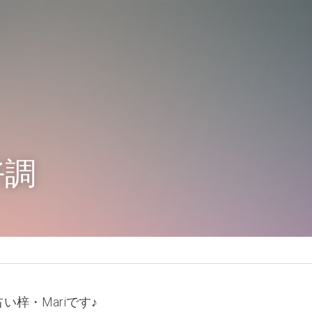
好調
梓・Mariです♪ 