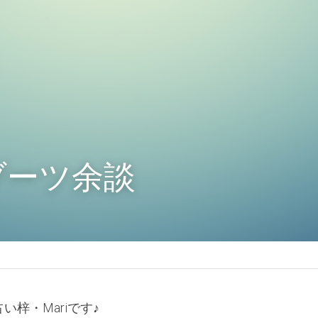
ブーツ余談
梓・Mariです♪