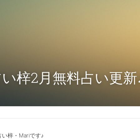
い梓2月無料占い更新
梓・Mariです♪ 