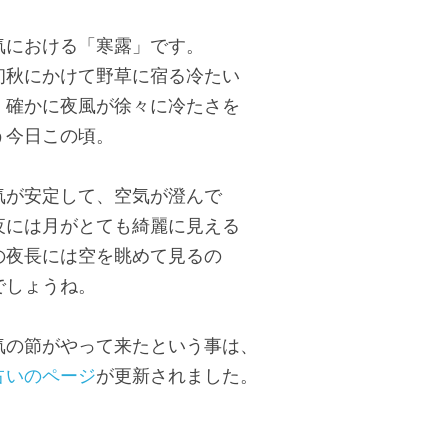
気における「寒露」です。
初秋にかけて野草に宿る冷たい
。確かに夜風が徐々に冷たさを
う今日この頃。
気が安定して、空気が澄んで
夜には月がとても綺麗に見える
の夜長には空を眺めて見るの
でしょうね。
気の節がやって来たという事は、
占いのページ
が更新されました。
。