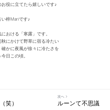
のお役に立てたら嬉しいです♪
梓Mariです♪ 
気における「寒露」です。
初秋にかけて野草に宿る冷たい
。確かに夜風が徐々に冷たさを
う今日この頃。
次へ
（笑）
ルーンて不思議