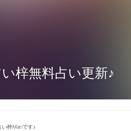
占い梓無料占い更新♪
梓Mariです♪ 